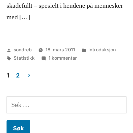
skadefullt – spesielt i hendene på mennesker
med […]
Publisert
Publisert
sondreb
18. mars 2011
Introduksjon
av
Stikkord:
til
i
Statistikk
1 kommentar
Selvmordsbølge
i
1
2
Norge
Innleggnavigasjon
Søk
etter: