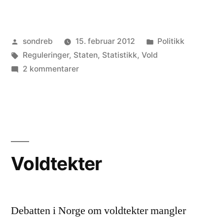
Publisert
Publisert
sondreb
15. februar 2012
Politikk
av
Stikkord:
i
Reguleringer
,
Staten
,
Statistikk
,
Vold
til
2 kommentarer
Når
blir
vi
for
mange
i
Voldtekter
Norge?
Debatten i Norge om voldtekter mangler