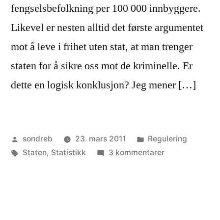
fengselsbefolkning per 100 000 innbyggere.
Likevel er nesten alltid det første argumentet
mot å leve i frihet uten stat, at man trenger
staten for å sikre oss mot de kriminelle. Er
dette en logisk konklusjon? Jeg mener […]
Publisert
Publisert
sondreb
23. mars 2011
Regulering
av
Stikkord:
i
til
Staten
,
Statistikk
3 kommentarer
Lite
kriminalitet
i
Norge