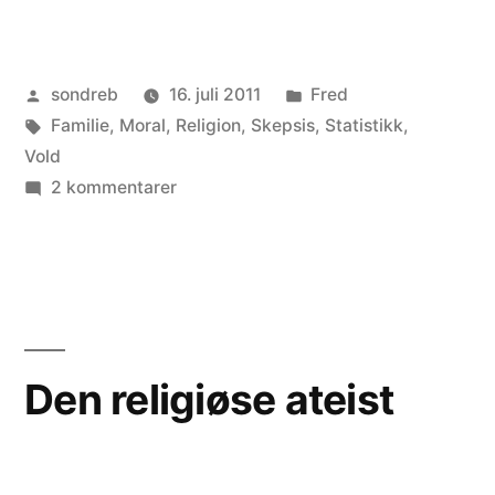
Publisert
Publisert
sondreb
16. juli 2011
Fred
av
Stikkord:
i
Familie
,
Moral
,
Religion
,
Skepsis
,
Statistikk
,
Vold
til
2 kommentarer
Fred
starter
med
barna
Den religiøse ateist