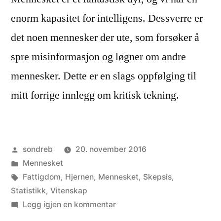
enorm kapasitet for intelligens. Dessverre er
det noen mennesker der ute, som forsøker å
spre misinformasjon og løgner om andre
mennesker. Dette er en slags oppfølging til
mitt forrige innlegg om kritisk tekning.
Publisert
sondreb
20. november 2016
av
Publisert
Mennesket
i
Stikkord:
Fattigdom
,
Hjernen
,
Mennesket
,
Skepsis
,
Statistikk
,
Vitenskap
til
Legg igjen en kommentar
Mennesket