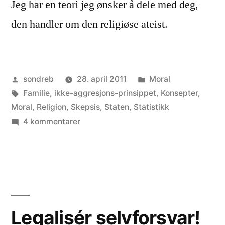
Jeg har en teori jeg ønsker å dele med deg,
den handler om den religiøse ateist.
Publisert
Publisert
sondreb
28. april 2011
Moral
av
Stikkord:
i
Familie
,
ikke-aggresjons-prinsippet
,
Konsepter
,
Moral
,
Religion
,
Skepsis
,
Staten
,
Statistikk
til
4 kommentarer
Den
religiøse
ateist
Legalisér selvforsvar!