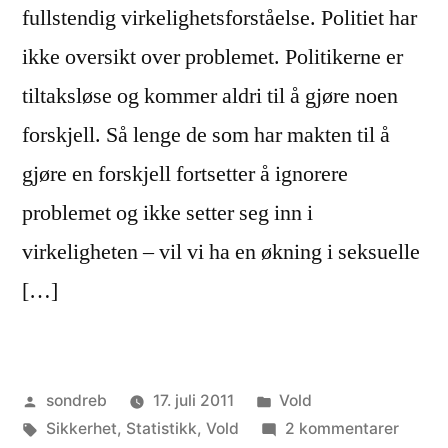
fullstendig virkelighetsforståelse. Politiet har
ikke oversikt over problemet. Politikerne er
tiltaksløse og kommer aldri til å gjøre noen
forskjell. Så lenge de som har makten til å
gjøre en forskjell fortsetter å ignorere
problemet og ikke setter seg inn i
virkeligheten – vil vi ha en økning i seksuelle
[…]
Publisert
Publisert
sondreb
17. juli 2011
Vold
av
Stikkord:
i
til
Sikkerhet
,
Statistikk
,
Vold
2 kommentarer