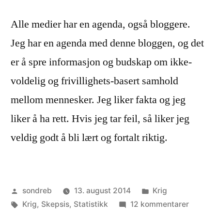
Alle medier har en agenda, også bloggere.
Jeg har en agenda med denne bloggen, og det
er å spre informasjon og budskap om ikke-
voldelig og frivillighets-basert samhold
mellom mennesker. Jeg liker fakta og jeg
liker å ha rett. Hvis jeg tar feil, så liker jeg
veldig godt å bli lært og fortalt riktig.
Publisert
Publisert
sondreb
13. august 2014
Krig
av
Stikkord:
i
til
Krig
,
Skepsis
,
Statistikk
12 kommentarer