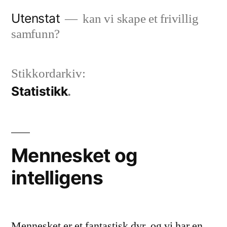
Gå
Utenstat
kan vi skape et frivillig
til
samfunn?
innhold
Stikkordarkiv:
Statistikk
Mennesket og
intelligens
Mennesket er et fantastisk dyr, og vi har en