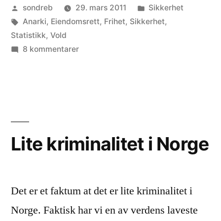
Publisert
Publisert
sondreb
29. mars 2011
Sikkerhet
av
Stikkord:
i
Anarki
,
Eiendomsrett
,
Frihet
,
Sikkerhet
,
Statistikk
,
Vold
til
8 kommentarer
Legalisér
selvforsvar!
Lite kriminalitet i Norge
Det er et faktum at det er lite kriminalitet i
Norge. Faktisk har vi en av verdens laveste