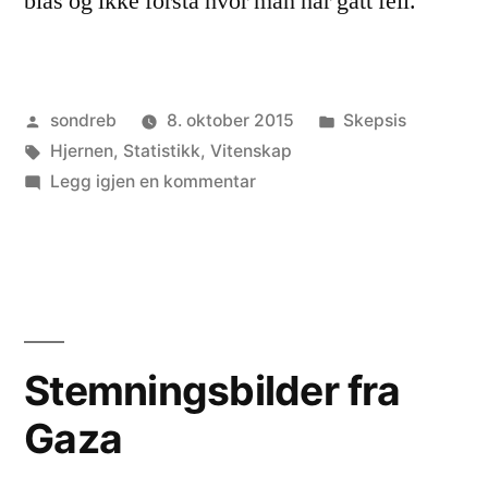
bias og ikke forstå hvor man har gått feil.
Publisert
Publisert
sondreb
8. oktober 2015
Skepsis
av
Stikkord:
i
Hjernen
,
Statistikk
,
Vitenskap
til
Legg igjen en kommentar
Når
bias
tar
overhånd
Stemningsbilder fra
Gaza