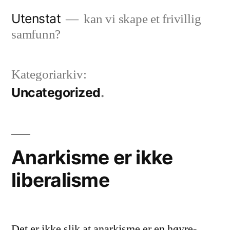
Gå
Utenstat
kan vi skape et frivillig
til
samfunn?
innhold
Kategoriarkiv:
Uncategorized
Anarkisme er ikke
liberalisme
Det er ikke slik at anarkisme er en høyre-