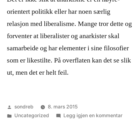
orientert politikk eller har noen særlig
relasjon med liberalisme. Mange tror dette og
forventer at liberalister og anarkister skal
samarbeide og har elementer i sine filosofier
som er likestilte. På overflaten kan det se slik
ut, men det er helt feil.
Publisert
sondreb
8. mars 2015
av
Publisert
til
Uncategorized
Legg igjen en kommentar
i
Anarki
er