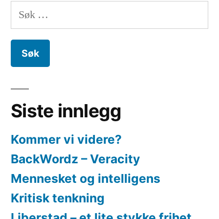
ikke
Søk
liberal
etter:
Siste innlegg
Kommer vi videre?
BackWordz – Veracity
Mennesket og intelligens
Kritisk tenkning
Liberstad – et lite stykke frihet