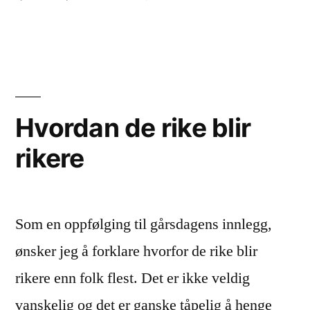
Lite
kriminalitet
i
Norge
Hvordan de rike blir
rikere
Som en oppfølging til gårsdagens innlegg,
ønsker jeg å forklare hvorfor de rike blir
rikere enn folk flest. Det er ikke veldig
vanskelig og det er ganske tåpelig å henge