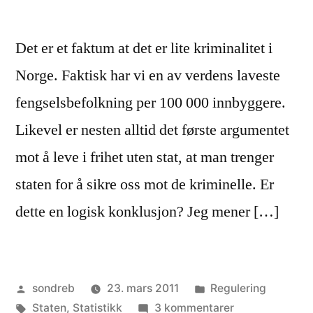
Det er et faktum at det er lite kriminalitet i
Norge. Faktisk har vi en av verdens laveste
fengselsbefolkning per 100 000 innbyggere.
Likevel er nesten alltid det første argumentet
mot å leve i frihet uten stat, at man trenger
staten for å sikre oss mot de kriminelle. Er
dette en logisk konklusjon? Jeg mener […]
Publisert
Publisert
sondreb
23. mars 2011
Regulering
av
Stikkord:
i
til
Staten
,
Statistikk
3 kommentarer