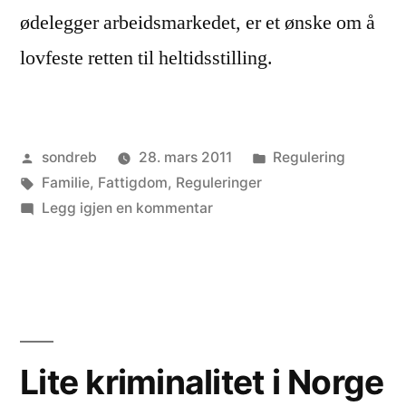
ødelegger arbeidsmarkedet, er et ønske om å
lovfeste retten til heltidsstilling.
Publisert
Publisert
sondreb
28. mars 2011
Regulering
av
Stikkord:
i
Familie
,
Fattigdom
,
Reguleringer
til
Legg igjen en kommentar
Regjeringen
ødelegger
for
kvinner
Lite kriminalitet i Norge