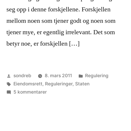
seg opp i denne forskjellene. Forskjellen
mellom noen som tjener godt og noen som
tjener mye, er egentlig irrelevant. Det som
betyr noe, er forskjellen […]
Publisert
Publisert
sondreb
8. mars 2011
Regulering
av
Stikkord:
i
Eiendomsrett
,
Reguleringer
,
Staten
til
5 kommentarer
Hvordan
de
rike
blir