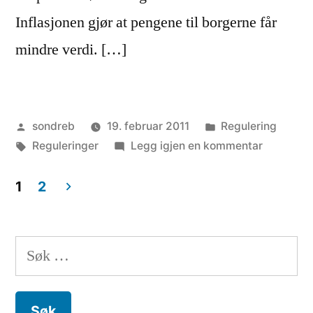
Inflasjonen gjør at pengene til borgerne får
mindre verdi. […]
Publisert
Publisert
sondreb
19. februar 2011
Regulering
av
Stikkord:
i
til
Reguleringer
Legg igjen en kommentar
Markerin
mot
1
2
Sentralba
Innleggnavigasjon
systemet
Søk
etter: