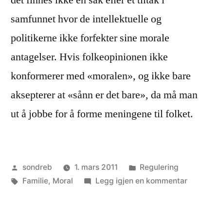
det finnes ikke en sak eller et tiltak i
samfunnet hvor de intellektuelle og
politikerne ikke forfekter sine morale
antagelser. Hvis folkeopinionen ikke
konformerer med «moralen», og ikke bare
aksepterer at «sånn er det bare», da må man
ut å jobbe for å forme meningene til folket.
Publisert
Publisert
sondreb
1. mars 2011
Regulering
av
Stikkord:
i
til
Familie
,
Moral
Legg igjen en kommentar
Døgnåp
barneha