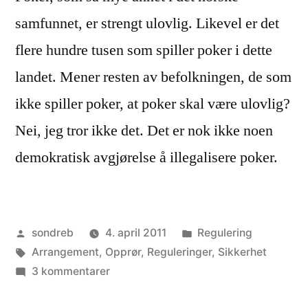
samfunnet, er strengt ulovlig. Likevel er det
flere hundre tusen som spiller poker i dette
landet. Mener resten av befolkningen, de som
ikke spiller poker, at poker skal være ulovlig?
Nei, jeg tror ikke det. Det er nok ikke noen
demokratisk avgjørelse å illegalisere poker.
Publisert
Publisert
sondreb
4. april 2011
Regulering
av
Stikkord:
i
Arrangement
,
Opprør
,
Reguleringer
,
Sikkerhet
til
3 kommentarer
Poker