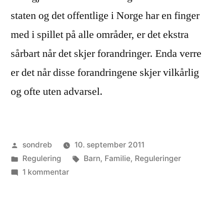
staten og det offentlige i Norge har en finger
med i spillet på alle områder, er det ekstra
sårbart når det skjer forandringer. Enda verre
er det når disse forandringene skjer vilkårlig
og ofte uten advarsel.
Publisert
sondreb
10. september 2011
av
Publisert
Stikkord:
Regulering
Barn
,
Familie
,
Reguleringer
i
til
1 kommentar
Vilkårlige
vilkår