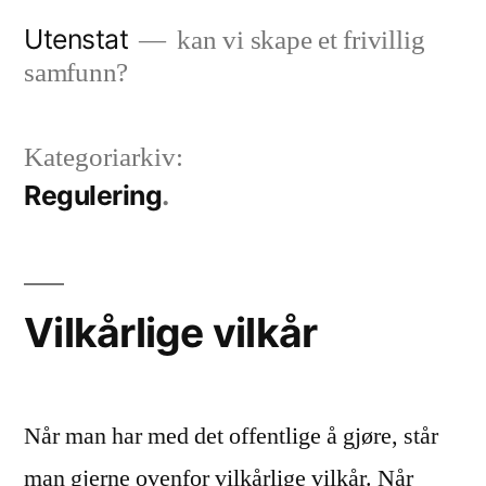
Gå
Utenstat
kan vi skape et frivillig
til
samfunn?
innhold
Kategoriarkiv:
Regulering
Vilkårlige vilkår
Når man har med det offentlige å gjøre, står
man gjerne ovenfor vilkårlige vilkår. Når