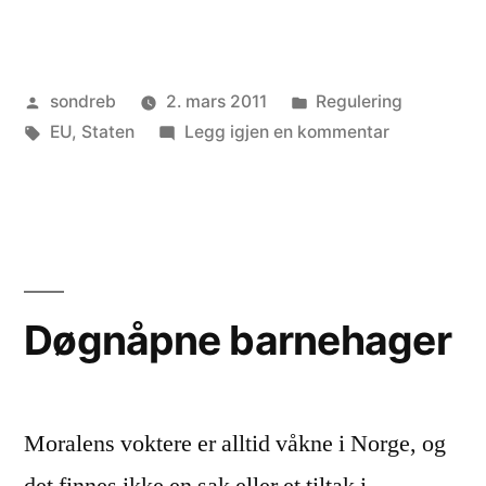
Publisert
Publisert
sondreb
2. mars 2011
Regulering
av
Stikkord:
i
til
EU
,
Staten
Legg igjen en kommentar
Konkurrans
mellom
stater
Døgnåpne barnehager
Moralens voktere er alltid våkne i Norge, og