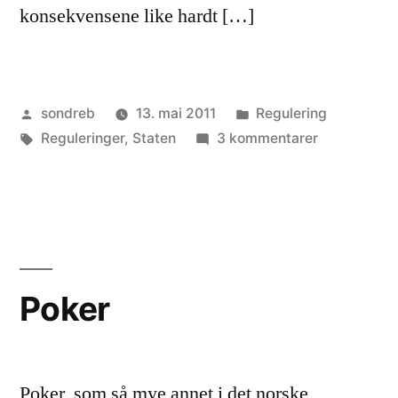
konsekvensene like hardt […]
Publisert
Publisert
sondreb
13. mai 2011
Regulering
av
Stikkord:
i
til
Reguleringer
,
Staten
3 kommentarer
Økonomisk
vranglære
Poker
Poker, som så mye annet i det norske