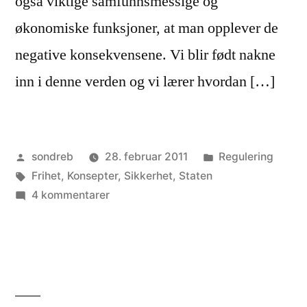
også viktige samfunnsmessige og
økonomiske funksjoner, at man opplever de
negative konsekvensene. Vi blir født nakne
inn i denne verden og vi lærer hvordan […]
Publisert
Publisert
sondreb
28. februar 2011
Regulering
av
Stikkord:
i
Frihet
,
Konsepter
,
Sikkerhet
,
Staten
til
4 kommentarer
Negative
konsekvenser