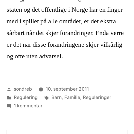
staten og det offentlige i Norge har en finger
med i spillet på alle områder, er det ekstra
sårbart når det skjer forandringer. Enda verre
er det når disse forandringene skjer vilkårlig
og ofte uten advarsel.
Publisert
sondreb
10. september 2011
av
Publisert
Stikkord:
Regulering
Barn
,
Familie
,
Reguleringer
i
til
1 kommentar
Vilkårlige
vilkår