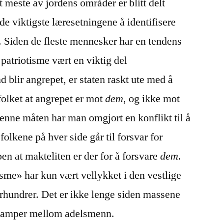
t meste av jordens områder er blitt delt
 de viktigste læresetningene å identifisere
r. Siden de fleste mennesker har en tendens
 patriotisme vært en viktig del
 blir angrepet, er staten raskt ute med å
folket at angrepet er mot
dem
, og ikke mot
denne måten har man omgjort en konflikt til å
 folkene på hver side går til forsvar for
oen at makteliten er der for å forsvare
dem
.
me» har kun vært vellykket i den vestlige
 århundrer. Det er ikke lenge siden massene
 kamper mellom adelsmenn.