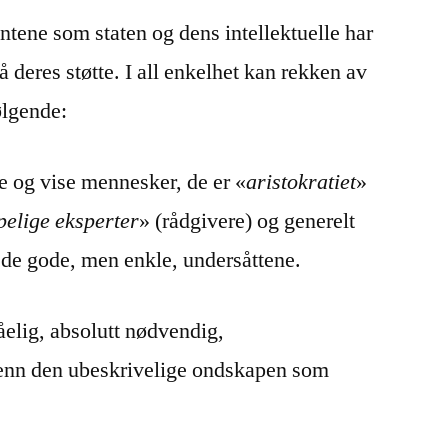
tene som staten og dens intellektuelle har
få deres støtte. I all enkelhet kan rekken av
lgende:
e og vise mennesker, de er «
aristokratiet
»
pelige eksperter
» (rådgivere) og generelt
 de gode, men enkle, undersåttene.
elig, absolutt nødvendig,
 enn den ubeskrivelige ondskapen som