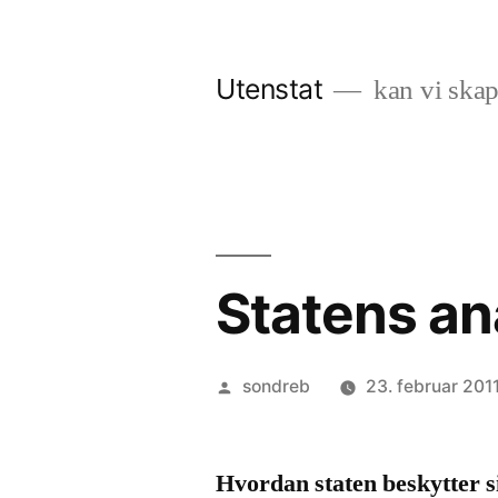
Gå
til
Utenstat
kan vi skap
innhold
Statens an
Publisert
sondreb
23. februar 201
av
Hvordan staten beskytter s