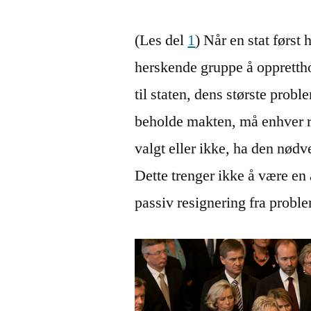
(Les del
1
) Når en stat først 
herskende gruppe å opprettho
til staten, dens største probl
beholde makten, må enhver r
valgt eller ikke, ha den nødv
Dette trenger ikke å være en 
passiv resignering fra prob