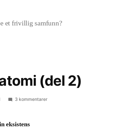
e et frivillig samfunn?
atomi (del 2)
til
1
3 kommentarer
Statens
anatomi
in eksistens
(del