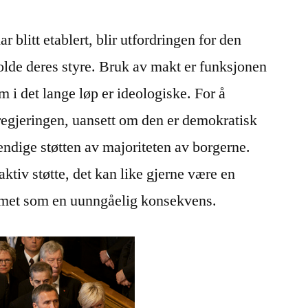
2)
har blitt etablert, blir utfordringen for den
lde deres styre. Bruk av makt er funksjonen
em i det lange løp er ideologiske. For å
egjeringen, uansett om den er demokratisk
endige støtten av majoriteten av borgerne.
aktiv støtte, det kan like gjerne være en
lemet som en uunngåelig konsekvens.