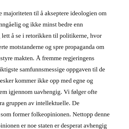
e majoriteten til å akseptere ideologien om
unngåelig og ikke minst bedre enn
lett å se i retorikken til politikerne, hvor
sverte motstanderne og spre propaganda om
å styre makten. Å fremme regjeringens
 viktigste samfunnsmessige oppgaven til de
nesker kommer ikke opp med egne og
 dem igjennom uavhengig. Vi følger ofte
fra gruppen av intellektuelle. De
m som former folkeopinionen. Nettopp denne
inionen er noe staten er desperat avhengig