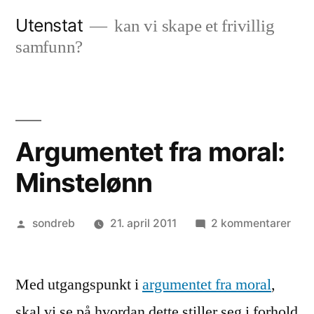
Gå
Utenstat
kan vi skape et frivillig
til
samfunn?
innhold
Argumentet fra moral:
Minstelønn
Publisert
til
sondreb
21. april 2011
2 kommentarer
av
Arg
fra
Med utgangspunkt i
argumentet fra moral
,
mora
Mins
skal vi se på hvordan dette stiller seg i forhold