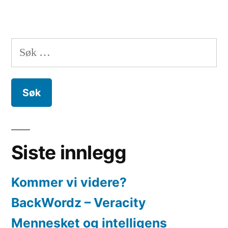
Søk
etter:
Siste innlegg
Kommer vi videre?
BackWordz – Veracity
Mennesket og intelligens