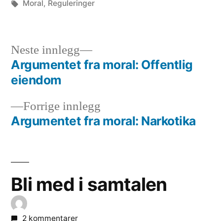
av
Stikkord:
i
Moral
,
Reguleringer
Neste
Neste innlegg
innlegg:
Argumentet fra moral: Offentlig
Innleggsnavigasjon
eiendom
Forrige
Forrige innlegg
innlegg:
Argumentet fra moral: Narkotika
Bli med i samtalen
2 kommentarer