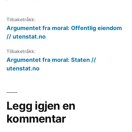
Tilbaketråkk:
Argumentet fra moral: Offentlig eiendom
// utenstat.no
Tilbaketråkk:
Argumentet fra moral: Staten //
utenstat.no
Legg
igjen
Legg igjen en
en
kommentar
kommentar