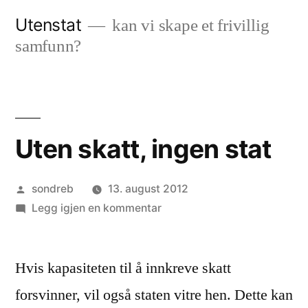
Gå
Utenstat
kan vi skape et frivillig
til
samfunn?
innhold
Uten skatt, ingen stat
Publisert
sondreb
13. august 2012
av
til
Legg igjen en kommentar
Uten
skatt,
Hvis kapasiteten til å innkreve skatt
ingen
stat
forsvinner, vil også staten vitre hen. Dette kan