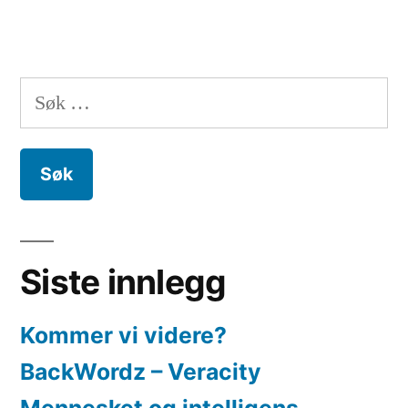
Søk
etter:
Siste innlegg
Kommer vi videre?
BackWordz – Veracity
Mennesket og intelligens