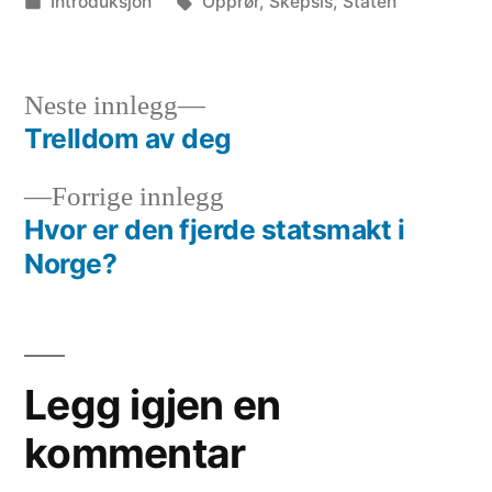
av
Publisert
Stikkord:
Introduksjon
Opprør
,
Skepsis
,
Staten
i
Neste
Neste innlegg
innlegg:
Trelldom av deg
Innleggsnavigasjon
Forrige
Forrige innlegg
innlegg:
Hvor er den fjerde statsmakt i
Norge?
Legg igjen en
kommentar