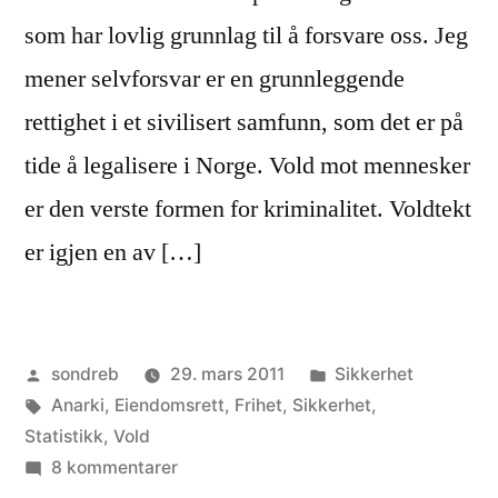
som har lovlig grunnlag til å forsvare oss. Jeg
mener selvforsvar er en grunnleggende
rettighet i et sivilisert samfunn, som det er på
tide å legalisere i Norge. Vold mot mennesker
er den verste formen for kriminalitet. Voldtekt
er igjen en av […]
Publisert
Publisert
sondreb
29. mars 2011
Sikkerhet
av
Stikkord:
i
Anarki
,
Eiendomsrett
,
Frihet
,
Sikkerhet
,
Statistikk
,
Vold
til
8 kommentarer
Legalisér