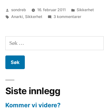
Publisert
Publisert
sondreb
16. februar 2011
Sikkerhet
av
Stikkord:
i
til
Anarki
,
Sikkerhet
3 kommentarer
Sikkerhet
i
et
Søk
anarki
etter:
Siste innlegg
Kommer vi videre?