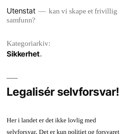
Gå
Utenstat
kan vi skape et frivillig
til
samfunn?
innhold
Kategoriarkiv:
Sikkerhet
Legalisér selvforsvar!
Her i landet er det ikke lovlig med
selvforsvar. Det er kun politiet og forsvaret