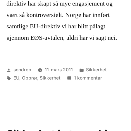
direktiv har skapt så mye engasjement og
vært så kontroversielt. Norge har innført
samtlige EU-direktiv vi har blitt pålagt
gjennom EØS-avtalen, aldri har vi sagt nei.
Publisert
Publisert
sondreb
11. mars 2011
Sikkerhet
av
Stikkord:
i
til
EU
,
Opprør
,
Sikkerhet
1 kommentar
Datalagrings
direktivet