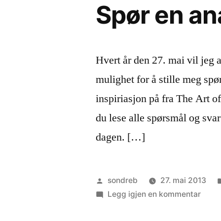
Spør en an
Hvert år den 27. mai vil jeg 
mulighet for å stille meg spø
inspiriasjon på fra The Art
du lese alle spørsmål og svar
dagen. […]
Publisert
sondreb
27. mai 2013
av
til
Legg igjen en kommentar
Spør