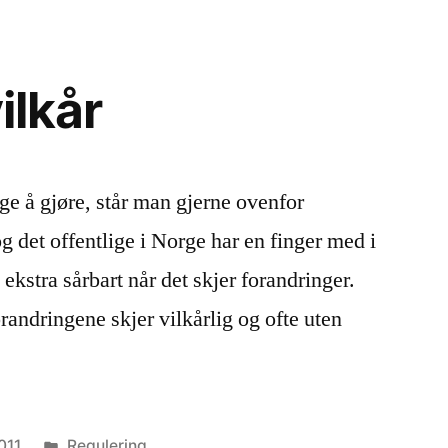
ilkår
ge å gjøre, står man gjerne ovenfor
og det offentlige i Norge har en finger med i
t ekstra sårbart når det skjer forandringer.
orandringene skjer vilkårlig og ofte uten
Publisert
011
Regulering