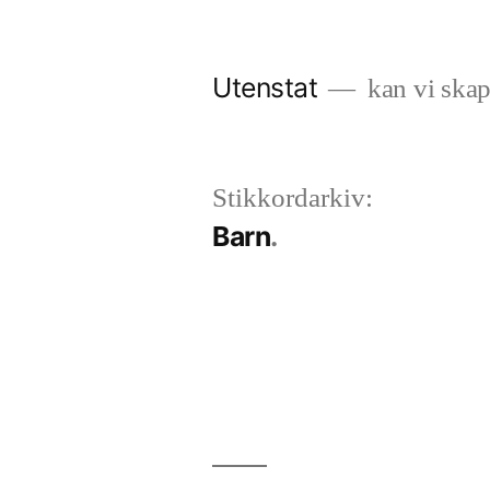
Gå
til
Utenstat
kan vi skap
innhold
Stikkordarkiv:
Barn