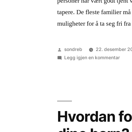
personer har vært godt tjent 
tapere. De fleste familier må
muligheter for å ta seg fri f
Publisert
sondreb
22. desember 2
av
til
Legg igjen en kommentar
Korts
politi
skap
ustabi
for
famil
Hvordan for