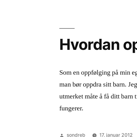
en
anark
2013
Hvordan op
Som en oppfølging på min ege
man bør oppdra sitt barn. Jeg 
utmerket måte å få ditt barn 
fungerer.
Publisert
sondreb
17. januar 2012