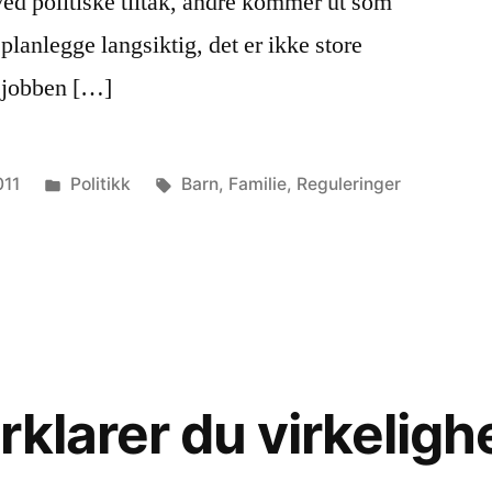
ved politiske tiltak, andre kommer ut som
 planlegge langsiktig, det er ikke store
ra jobben […]
Publisert
Stikkord:
011
Politikk
Barn
,
Familie
,
Reguleringer
i
iktig
kk
er
litet
ier
klarer du virkelighe