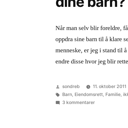
dine barn?
Når man selv blir foreldre, 
oppdra sine barn til å klare 
menneske, er jeg i stand til
endre disse hvor jeg blir ret
Publisert
sondreb
11. oktober 2011
av
Stikkord:
Barn
,
Eiendomsrett
,
Familie
,
ik
til
3 kommentarer
Hvordan
forklarer
du