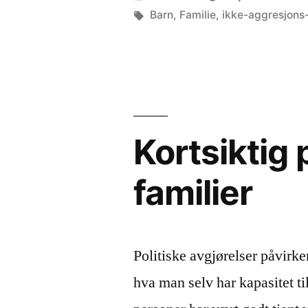
av
Stikkord:
Barn
,
Familie
,
ikke-aggresjons
Kortsiktig 
familier
Politiske avgjørelser påvirker
hva man selv har kapasitet ti