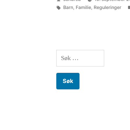
av
Stikkord:
Barn
,
Familie
,
Reguleringer
Søk
etter: