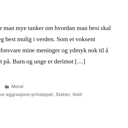
får man mye tanker om hvordan man best skal
seg best mulig i verden. Som et voksent
 å forsvare mine meninger og ydmyk nok til å
tet på. Barn og unge er derimot […]
Publisert
Moral
i
ke-aggresjons-prinsippet
,
Staten
,
Vold