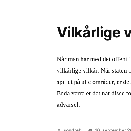
virkeligheten
til
dine
Vilkårlige v
barn?
Når man har med det offentli
vilkårlige vilkår. Når staten 
spillet på alle områder, er de
Enda verre er det når disse f
advarsel.
Publisert
sondreb
10. september 2