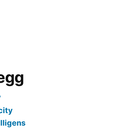
legg
?
city
lligens