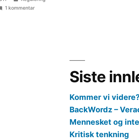
i
til
1 kommentar
Vilkårlige
vilkår
Siste inn
Kommer vi videre
BackWordz – Vera
Mennesket og inte
Kritisk tenkning