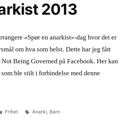
arkist 2013
arrangere «Spør en anarkist»-dag hvor det er
rsmål om hva som helst. Dette har jeg fått
 of Not Being Governed på Facebook. Her kan
 som ble stilt i forbindelse med denne
Publisert
Stikkord:
Frihet
Anarki
,
Barn
i