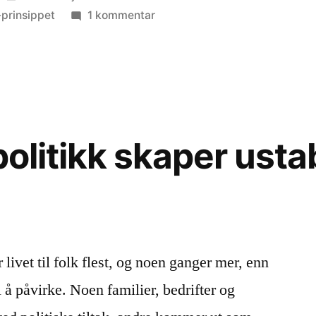
i
til
-prinsippet
1 kommentar
Hvordan
oppdra
ditt
barn
politikk skaper ustab
 livet til folk flest, og noen ganger mer, enn
l å påvirke. Noen familier, bedrifter og