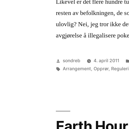
Likevel er det flere hundre t
resten av befolkningen, de so
ulovlig? Nei, jeg tror ikke d
avgjørelse å illegalisere poke
Publisert
sondreb
4. april 2011
av
Stikkord:
Arrangement
,
Opprør
,
Reguler
Earth Hour