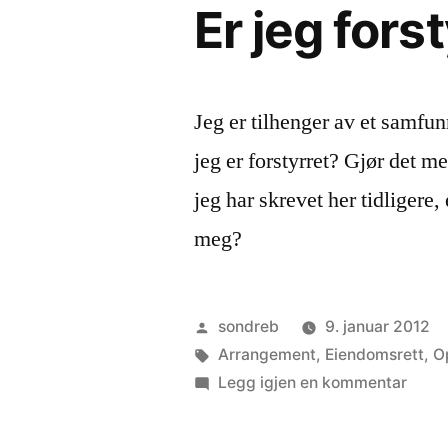
Er jeg fors
Jeg er tilhenger av et samfunn
jeg er forstyrret? Gjør det me
jeg har skrevet her tidligere,
meg?
Publisert
sondreb
9. januar 2012
av
Stikkord:
Arrangement
,
Eiendomsrett
,
O
til
Legg igjen en kommentar
Er
jeg