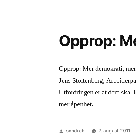
forst
Opprop: Me
Opprop: Mer demokrati, mer å
Jens Stoltenberg, Arbeiderpar
Utfordringen er at dere skal
mer åpenhet.
Publisert
sondreb
7. august 2011