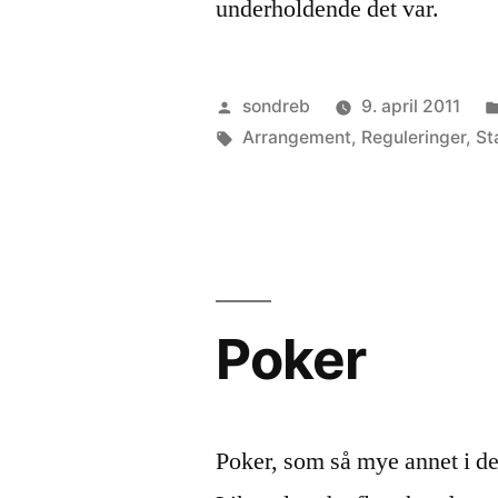
underholdende det var.
Publisert
sondreb
9. april 2011
av
Stikkord:
Arrangement
,
Reguleringer
,
St
Poker
Poker, som så mye annet i de