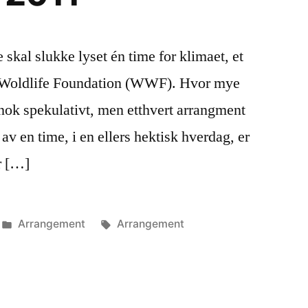
 skal slukke lyset én time for klimaet, et
d Woldlife Foundation (WWF). Hvor mye
r nok spekulativt, men etthvert arrangment
av en time, i en ellers hektisk hverdag, er
r […]
Publisert
Stikkord:
Arrangement
Arrangement
i