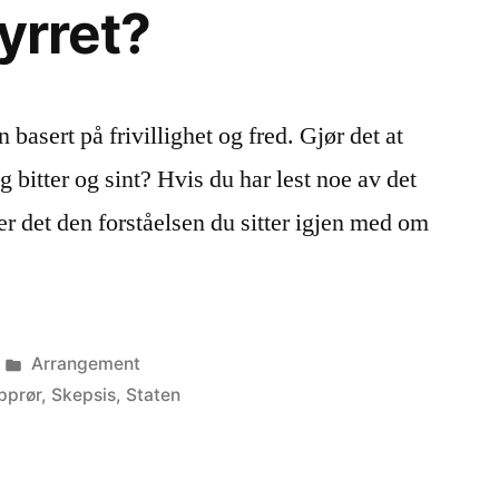
tyrret?
 basert på frivillighet og fred. Gjør det at
g bitter og sint? Hvis du har lest noe av det
 er det den forståelsen du sitter igjen med om
Publisert
Arrangement
i
pprør
,
Skepsis
,
Staten