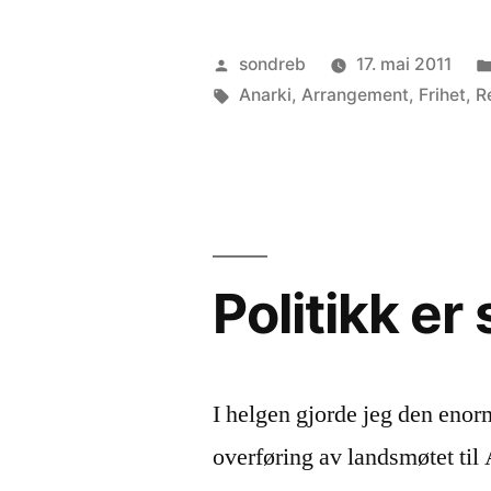
Publisert
sondreb
17. mai 2011
av
Stikkord:
Anarki
,
Arrangement
,
Frihet
,
R
Politikk e
I helgen gjorde jeg den enor
overføring av landsmøtet til 