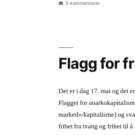
av
til
5 kommentarer
Opprop:
Mer
demokrati,
mer
åpenhet
Flagg for f
Det er i dag 17. mai og det er
Flagget for anarkokapitalisme 
marked»/kapitalisme) og svart
frihet fra tvang og frihet til å