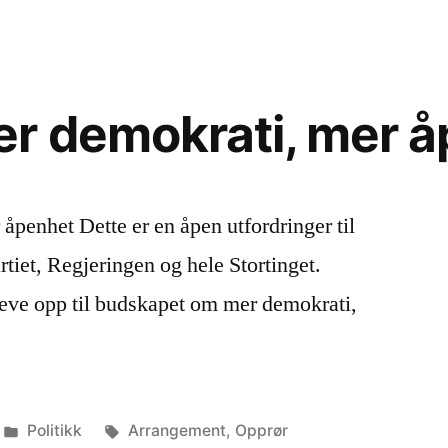
yrret?
r demokrati, mer 
penhet Dette er en åpen utfordringer til
tiet, Regjeringen og hele Stortinget.
 leve opp til budskapet om mer demokrati,
Publisert
Stikkord:
Politikk
Arrangement
,
Opprør