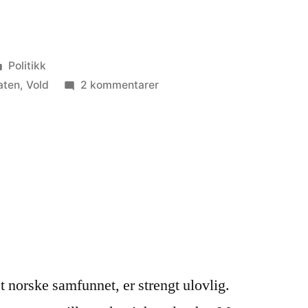
Publisert
Politikk
i
til
aten
,
Vold
2 kommentarer
Politikk
er
skremmende
t norske samfunnet, er strengt ulovlig.