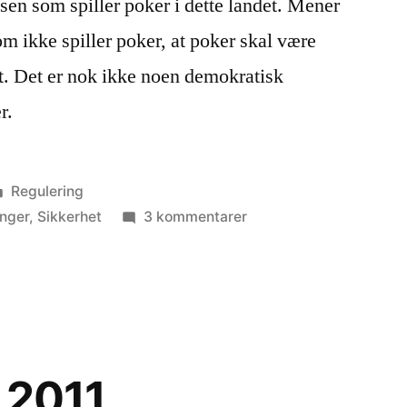
usen som spiller poker i dette landet. Mener
m ikke spiller poker, at poker skal være
et. Det er nok ikke noen demokratisk
r.
Publisert
Regulering
i
til
inger
,
Sikkerhet
3 kommentarer
Poker
 2011