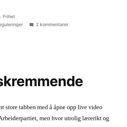
Publisert
Frihet
i
til
eguleringer
2 kommentarer
Flagg
for
frihet
r skremmende
mt store tabben med å åpne opp live video
Arbeiderpartiet, men hvor utrolig lærerikt og