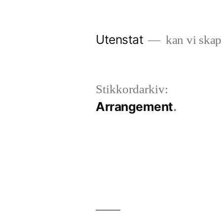
Gå
til
Utenstat
kan vi skap
innhold
Stikkordarkiv:
Arrangement