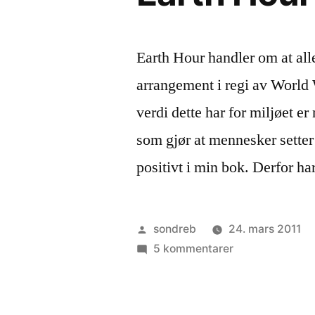
Earth Hour handler om at alle
arrangement i regi av Worl
verdi dette har for miljøet e
som gjør at mennesker setter 
positivt i min bok. Derfor ha
Publisert
sondreb
24. mars 2011
av
til
5 kommentarer
Earth
Hour
2011